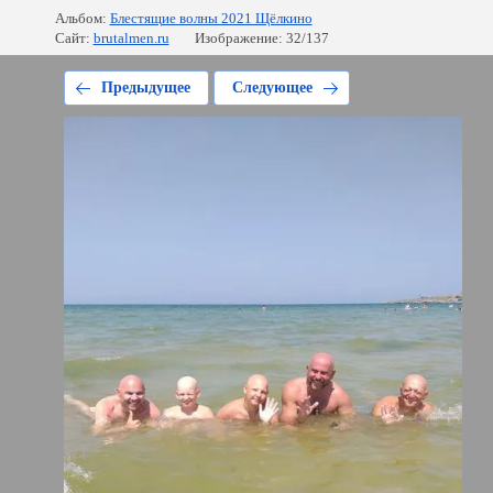
Альбом:
Блестящие волны 2021 Щёлкино
Сайт:
brutalmen.ru
Изображение: 32/137
Предыдущее
Следующее